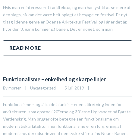
Hvis man er interesseret i arkitektur, og man har lyst til at se mere af
den slags, så kan det være helt oplagt at besøge en festival. Et nyt
tiltag i denne genre er Odense Arkitektur Festival, og i år er det år,
hvor den 3. gang kommer på banen. Det er noget, som man
READ MORE
Funktionalisme – enkelhed og skarpe linjer
By 
morten
|
Uncategorized
|
5 juli, 2019    
|
Funktionalisme – også kaldet funkis – er en stilretning inden for
arkitekturen, som opstod i 20″erne og 30″erne i kølvandet på Første
Verdenskrig. Man bruger ofte betegnelsen funktionalisme om
modernistisk arkitektur, men funktionalisme er en forgrening af
modernisme, der udspringer af den tyske stilretning Neues Bauen.