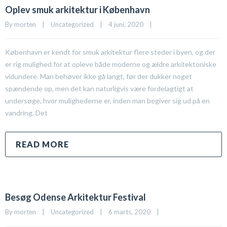
Oplev smuk arkitektur i København
By 
morten
|
Uncategorized
|
4 juni, 2020    
|
København er kendt for smuk arkitektur flere steder i byen, og der
er rig mulighed for at opleve både moderne og ældre arkitektoniske
vidundere. Man behøver ikke gå langt, før der dukker noget
spændende op, men det kan naturligvis være fordelagtigt at
undersøge, hvor mulighederne er, inden man begiver sig ud på en
vandring. Det
READ MORE
Besøg Odense Arkitektur Festival
By 
morten
|
Uncategorized
|
6 marts, 2020    
|