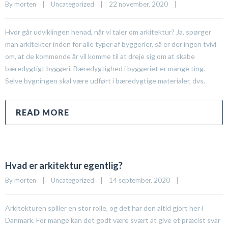
By 
morten
|
Uncategorized
|
22 november, 2020    
|
Hvor går udviklingen henad, når vi taler om arkitektur? Ja, spørger
man arkitekter inden for alle typer af byggerier, så er der ingen tvivl
om, at de kommende år vil komme til at dreje sig om at skabe
bæredygtigt byggeri. Bæredygtighed i byggeriet er mange ting.
Selve bygningen skal være udført i bæredygtige materialer, dvs.
READ MORE
Hvad er arkitektur egentlig?
By 
morten
|
Uncategorized
|
14 september, 2020    
|
Arkitekturen spiller en stor rolle, og det har den altid gjort her i
Danmark. For mange kan det godt være svært at give et præcist svar