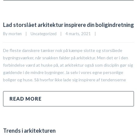
Lad storslået arkitektur inspirere din boligindretning
By 
morten
|
Uncategorized
|
4 marts, 2021    
|
De fleste danskere tænker nok på kæmpe slotte og storslåede
bygningsværker, når snakken falder på arkitektur. Men det er i den
forbindelse værd at huske på, at arkitektur også som disciplin gør sig
gældende i de mindre bygninger. Ja selv i vores egne personlige
boliger og huse. Så hvorfor ikke lade sig inspirere af tendenserne
READ MORE
Trends i arkitekturen