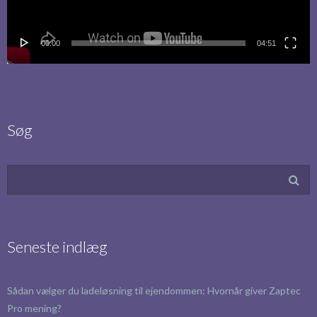
00:00
04:51
Søg
Seneste indlæg
Sådan vælger du ladeløsning til ejendommen: Hvornår giver Zaptec
Pro mening?