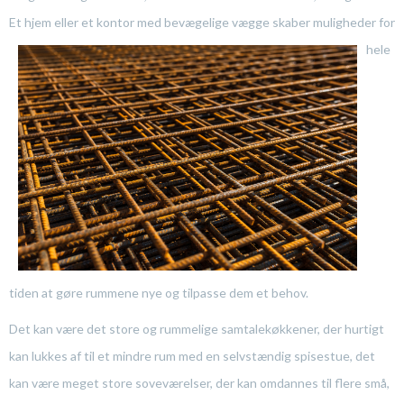
Et hjem eller et kontor med bevægelige vægge skaber
muligheder for
hele
tiden at gøre rummene nye og tilpasse dem et behov.
Det kan være det store og rummelige samtalekøkkener, der hurtigt
kan lukkes af til et mindre rum med en selvstændig spisestue, det
kan være meget store soveværelser, der kan omdannes til flere små,