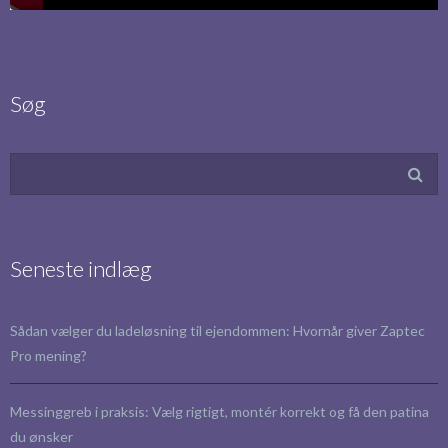
Søg
Seneste indlæg
Sådan vælger du ladeløsning til ejendommen: Hvornår giver Zaptec
Pro mening?
Messinggreb i praksis: Vælg rigtigt, montér korrekt og få den patina
du ønsker